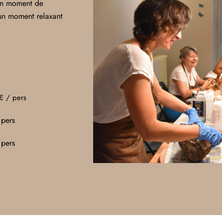
’un moment de
 un moment relaxant
€ / pers
 pers
 pers